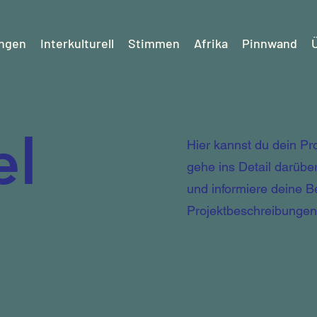
ungen
Interkulturell
Stimmen
Afrika
Pinnwand
el
Hier kannst du dein Pr
gehe ins Detail darüber
und informiere deine 
Projektbeschreibungen 